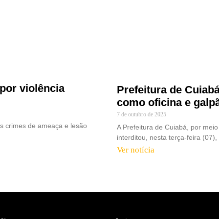
por violência
Prefeitura de Cuiabá
como oficina e galp
7 de outubro de 2025
los crimes de ameaça e lesão
A Prefeitura de Cuiabá, por meio
interditou, nesta terça-feira (0
Ver notícia