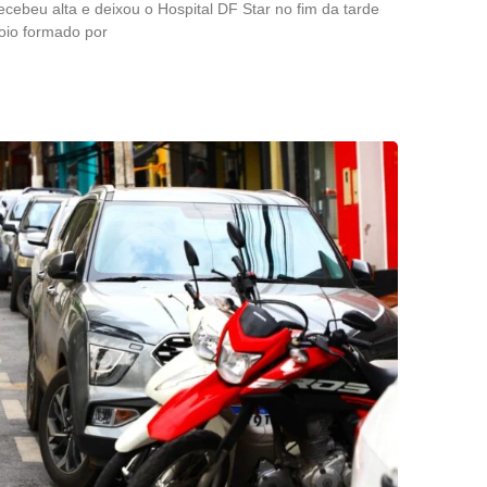
ecebeu alta e deixou o Hospital DF Star no fim da tarde
boio formado por