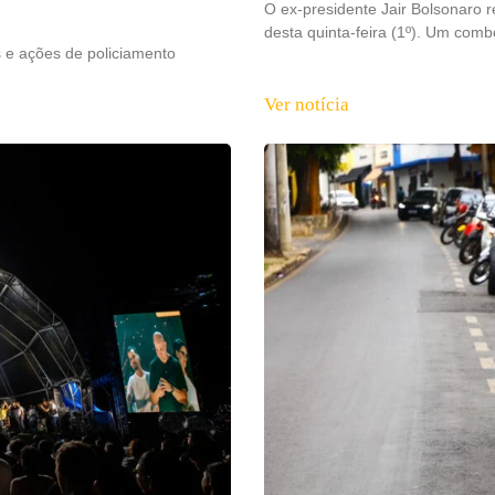
O ex-presidente Jair Bolsonaro r
desta quinta-feira (1º). Um com
s e ações de policiamento
Ver notícia