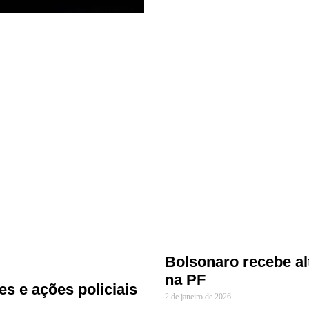
Bolsonaro recebe alt
na PF
ões e ações policiais
2 de janeiro de 2026