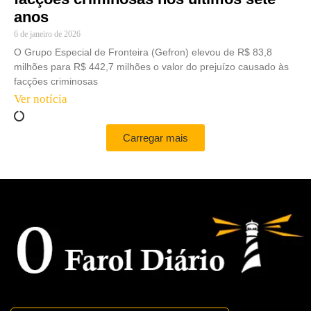
anos
6 de janeiro de 2026
O Grupo Especial de Fronteira (Gefron) elevou de R$ 83,8
milhões para R$ 442,7 milhões o valor do prejuízo causado às
facções criminosas
Ver notícia
Carregar mais