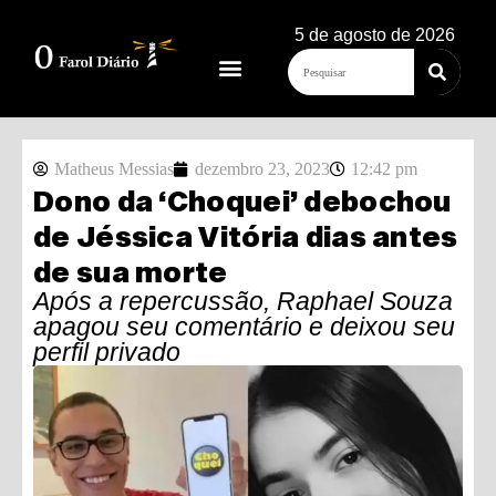
5 de agosto de 2026
Matheus Messias
dezembro 23, 2023
12:42 pm
Dono da ‘Choquei’ debochou
de Jéssica Vitória dias antes
de sua morte
Após a repercussão, Raphael Souza
apagou seu comentário e deixou seu
perfil privado