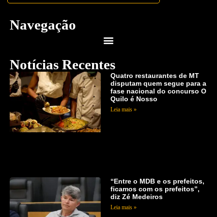
Navegação
Notícias Recentes
Quatro restaurantes de MT
disputam quem segue para a
fase nacional do concurso O
Quilo é Nosso
Leia mais »
“Entre o MDB e os prefeitos,
ficamos com os prefeitos”,
diz Zé Medeiros
Leia mais »