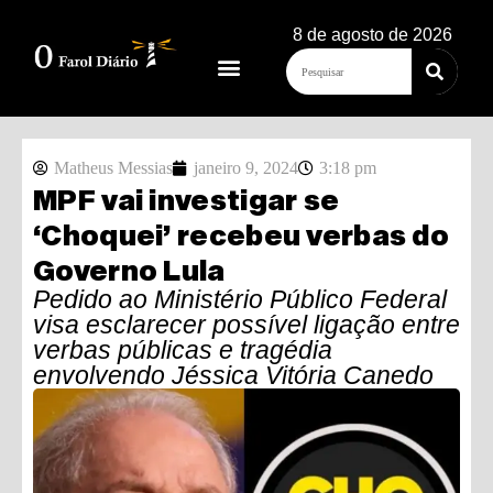
8 de agosto de 2026
Matheus Messias
janeiro 9, 2024
3:18 pm
MPF vai investigar se
‘Choquei’ recebeu verbas do
Governo Lula
Pedido ao Ministério Público Federal
visa esclarecer possível ligação entre
verbas públicas e tragédia
envolvendo Jéssica Vitória Canedo