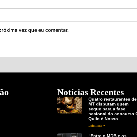
próxima vez que eu comentar.
ão
Notícias Recentes
Quatro restaurantes de
MT disputam quem
segue para a fase
nacional do concurso 
Quilo é Nosso
Leia mais »
“Entre o MDB e os