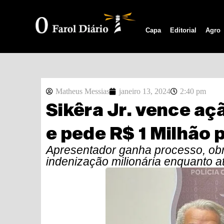
Capa
Editorial
Agro
Matheus Messias
janeiro 13, 2024
2:40 pm
Sikêra Jr. vence aç
e pede R$ 1 Milhão 
Apresentador ganha processo, ob
indenização milionária enquanto at