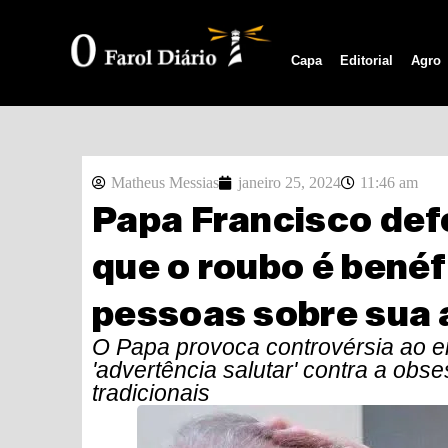
Capa
Editorial
Agro
Matheus Messias
janeiro 25, 2024
11:46 am
Papa Francisco def
que o roubo é benéf
pessoas sobre sua 
O Papa provoca controvérsia ao 
'advertência salutar' contra a obs
tradicionais