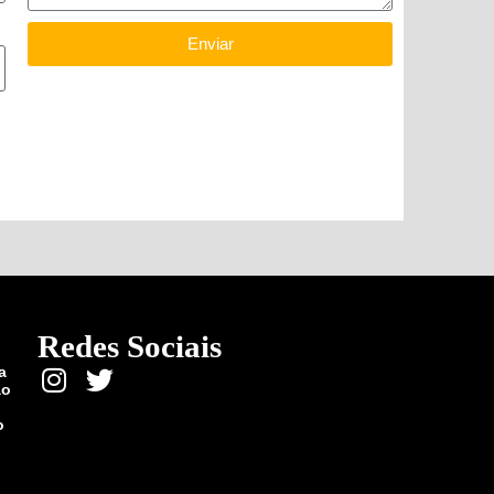
Enviar
Redes Sociais
a
ão
o