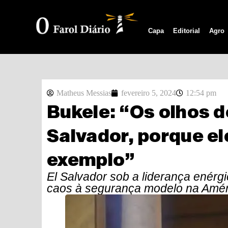
Capa
Editorial
Agro
Matheus Messias
fevereiro 5, 2024
12:54 pm
Bukele: “Os olhos 
Salvador, porque e
exemplo”
El Salvador sob a liderança enérgi
caos à segurança modelo na Amér