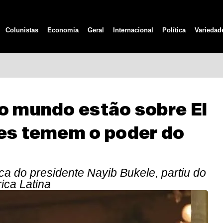
Colunistas
Economia
Geral
Internacional
Política
Variedad
do mundo estão sobre El
les temem o poder do
ca do presidente Nayib Bukele, partiu do
ica Latina