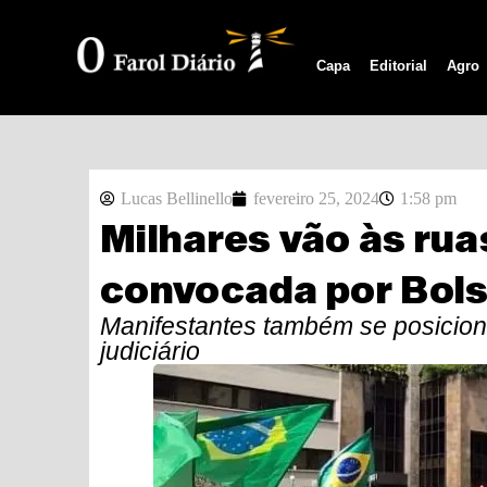
Capa
Editorial
Agro
Lucas Bellinello
fevereiro 25, 2024
1:58 pm
Milhares vão às ru
convocada por Bol
Manifestantes também se posiciona
judiciário