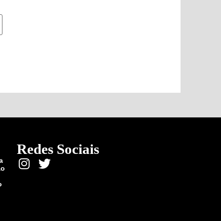
Redes Sociais
a
ão
o