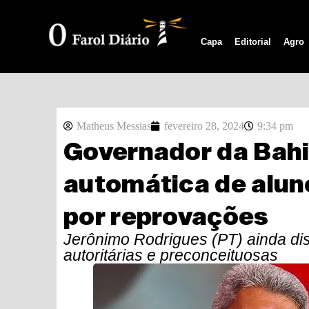
Capa
Editorial
Agro
Matheus Messias
fevereiro 28, 2024
9:34 pm
Governador da Bahi
automática de alun
por reprovações
Jerônimo Rodrigues (PT) ainda di
autoritárias e preconceituosas