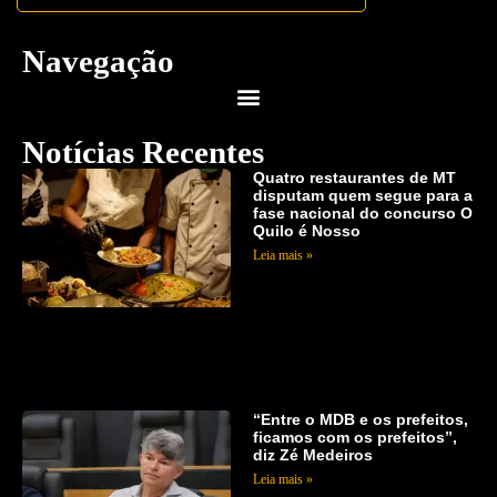
Navegação
Notícias Recentes
Quatro restaurantes de MT
disputam quem segue para a
fase nacional do concurso O
Quilo é Nosso
Leia mais »
“Entre o MDB e os prefeitos,
ficamos com os prefeitos”,
diz Zé Medeiros
Leia mais »