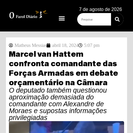
7 de agosto de 2026
Matheus Messias
abril 18, 2024
5:07 pm
Marcel van Hattem
confronta comandante das
Forças Armadas em debate
orçamentário na Câmara
O deputado também questionou
aproximação demasiada do
comandante com Alexandre de
Moraes e supostas informações
privilegiadas