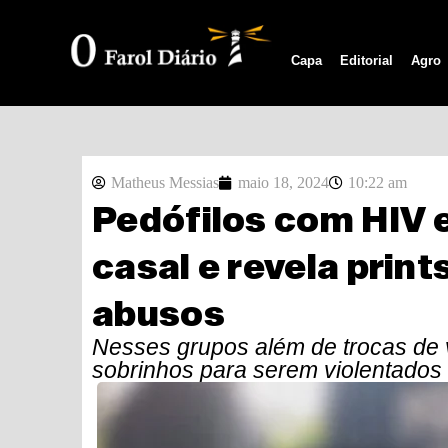
Capa
Editorial
Agro
Matheus Messias
maio 18, 2024
10:22 am
Pedófilos com HIV 
casal e revela prin
abusos
Nesses grupos além de trocas de 
sobrinhos para serem violentados