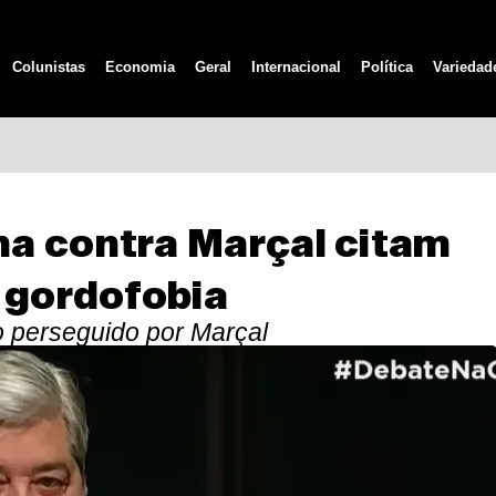
Colunistas
Economia
Geral
Internacional
Política
Variedad
a contra Marçal citam
 gordofobia
o perseguido por Marçal