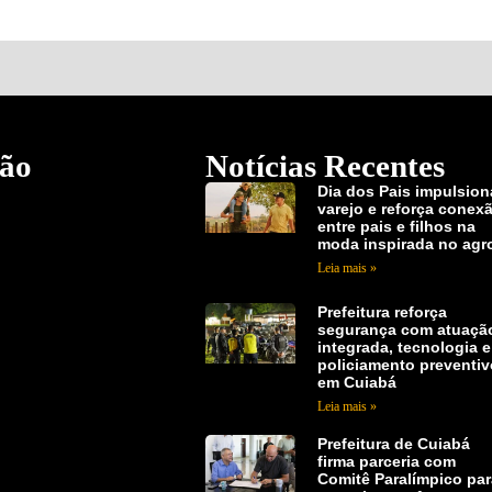
ão
Notícias Recentes
Dia dos Pais impulsion
varejo e reforça conex
entre pais e filhos na
moda inspirada no agr
Leia mais »
Prefeitura reforça
segurança com atuaçã
integrada, tecnologia e
policiamento preventi
em Cuiabá
Leia mais »
Prefeitura de Cuiabá
firma parceria com
Comitê Paralímpico pa