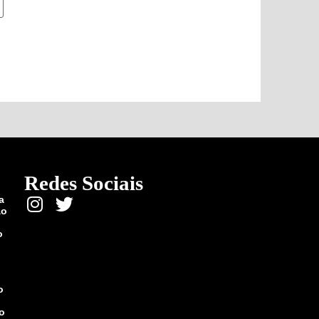
Redes Sociais
a
ão
o
o
vo