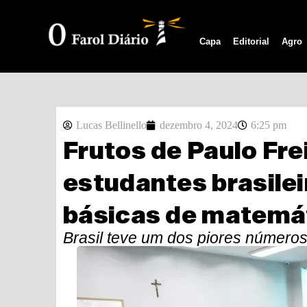
Capa
Editorial
Agro
Lucas Bellinello
dezembro 4, 2024
6:25 pm
Frutos de Paulo Fre
estudantes brasile
básicas de matemá
Brasil teve um dos piores números