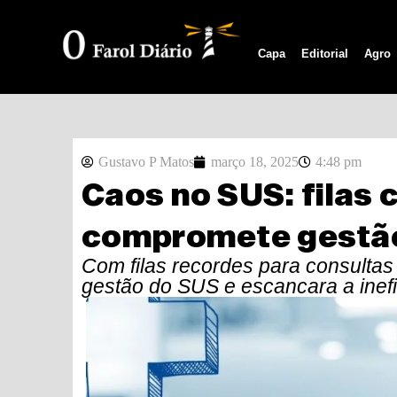
Capa
Editorial
Agro
Gustavo P Matos
março 18, 2025
4:48 pm
Caos no SUS: filas 
compromete gestã
Com filas recordes para consultas
gestão do SUS e escancara a inefi