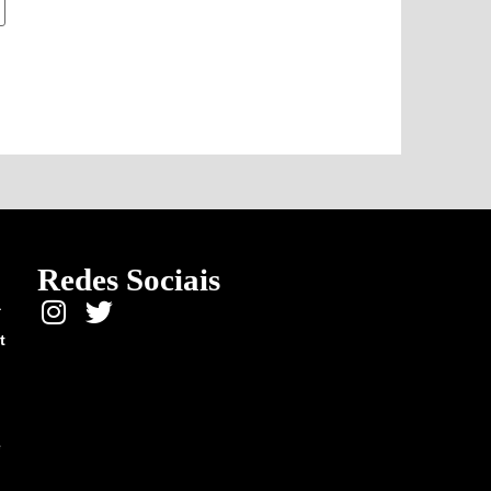
Redes Sociais
a
t
e