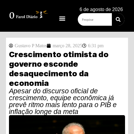
6 de agosto de 2026
Gustavo P Matos
março 28, 2025
6:31 pm
Crescimento otimista do
governo esconde
desaquecimento da
economia
Apesar do discurso oficial de
crescimento, equipe econômica já
prevê ritmo mais lento para o PIB e
inflação longe da meta