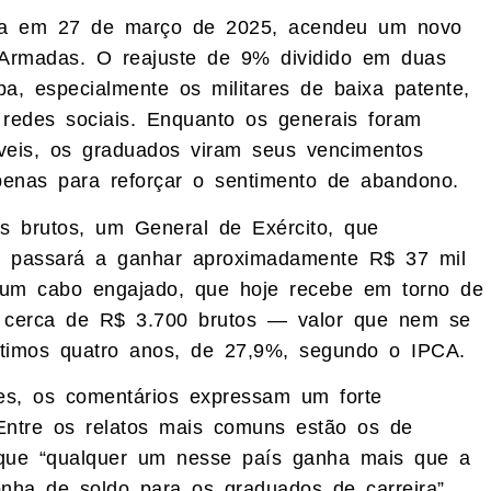
cada em 27 de março de 2025, acendeu um novo
Armadas. O reajuste de 9% dividido em duas
a, especialmente os militares de baixa patente,
 redes sociais. Enquanto os generais foram
eis, os graduados viram seus vencimentos
penas para reforçar o sentimento de abandono.
s brutos, um General de Exército, que
, passará a ganhar aproximadamente R$ 37 mil
á um cabo engajado, que hoje recebe em torno de
ra cerca de R$ 3.700 brutos — valor que nem se
ltimos quatro anos, de 27,9%, segundo o IPCA.
ares, os comentários expressam um forte
Entre os relatos mais comuns estão os de
 que “qualquer um nesse país ganha mais que a
onha de soldo para os graduados de carreira”.