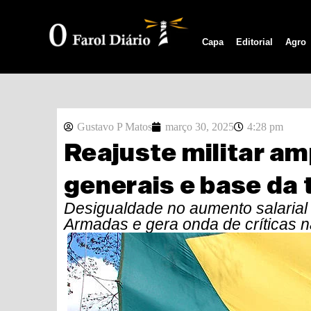
Capa
Editorial
Agro
Gustavo P Matos
março 30, 2025
4:28 pm
Reajuste militar am
generais e base da 
Desigualdade no aumento salaria
Armadas e gera onda de críticas n