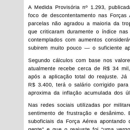
A Medida Provisória nº 1.293, publi
foco de descontentamento nas Forças 
parcelas não agradou a maioria da trop
que criticaram duramente o índice nas
contemplados com aumentos consideráv
subirem muito pouco — o suficiente a
Segundo cálculos com base nos valore
atualmente recebe cerca de R$ 34 mil
após a aplicação total do reajuste. J
R$ 3.400, terá o salário corrigido pa
aproxima da inflação acumulada dos ú
Nas redes sociais utilizadas por milit
sentimento de frustração e desânimo. 
suboficiais da Força Aérea apontando
gente” e que o reajuste foi “uma verg