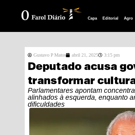
Capa
Editorial
Agro
Gustavo P Matos
abril 21, 2025
3:15 pm
Deputado acusa gov
transformar cultur
Parlamentares apontam concentraç
alinhados à esquerda, enquanto a
dificuldades