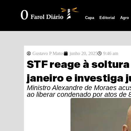
Capa
Editorial
Agro
Gustavo P Matos
junho 20, 2025
9:46 am
STF reage à soltura
janeiro e investiga 
Ministro Alexandre de Moraes acus
ao liberar condenado por atos de 8