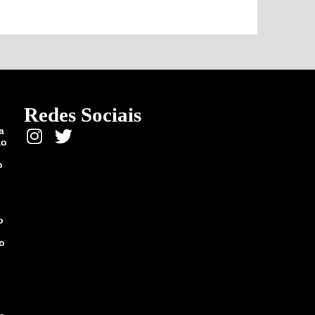
Redes Sociais
a
ão
o
o
vo