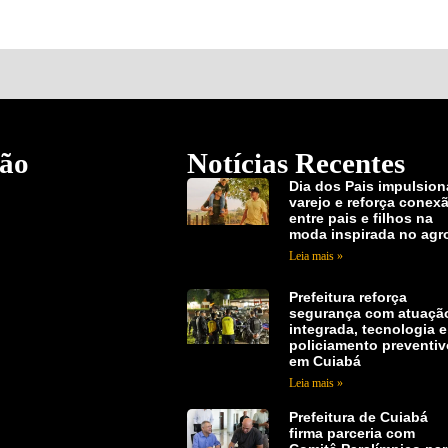
ão
Notícias Recentes
Dia dos Pais impulsion
varejo e reforça conex
entre pais e filhos na
moda inspirada no agr
Leia mais »
Prefeitura reforça
segurança com atuaçã
integrada, tecnologia e
policiamento preventi
em Cuiabá
Leia mais »
Prefeitura de Cuiabá
firma parceria com