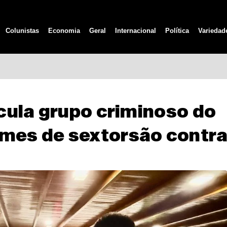
Colunistas
Economia
Geral
Internacional
Política
Variedad
icula grupo criminoso do
imes de sextorsão contr