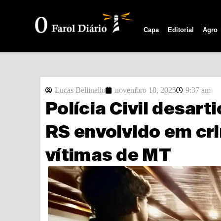
Capa
Editorial
Agro
Lucas Bellinello
novembro 18, 2025
9:37 am
Polícia Civil desart
RS envolvido em cr
vítimas de MT