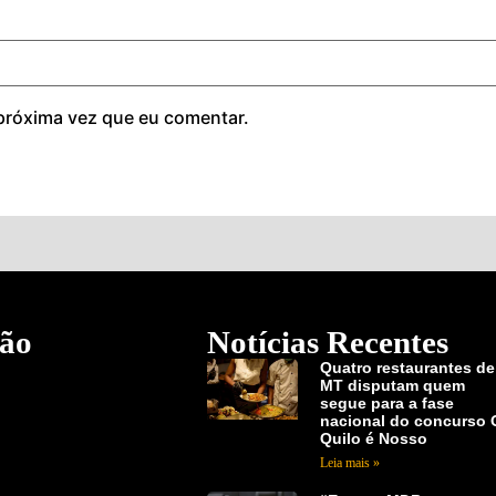
próxima vez que eu comentar.
ão
Notícias Recentes
Quatro restaurantes de
MT disputam quem
segue para a fase
nacional do concurso 
Quilo é Nosso
Leia mais »