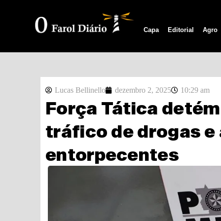
Capa
Editorial
Agro
Lucas Bellinello
dezembro 2, 2025
10:29 am
Força Tática detém
tráfico de drogas e
entorpecentes