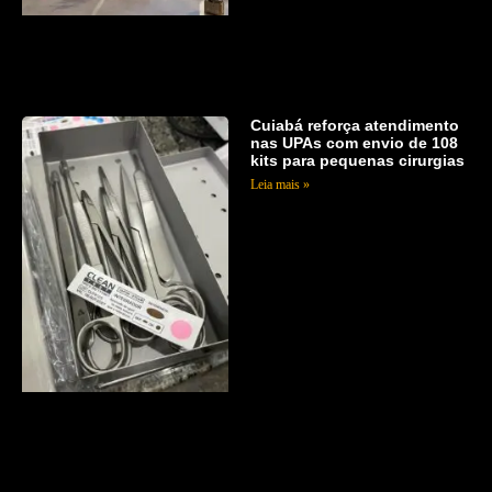
Cuiabá reforça atendimento
nas UPAs com envio de 108
kits para pequenas cirurgias
Leia mais »