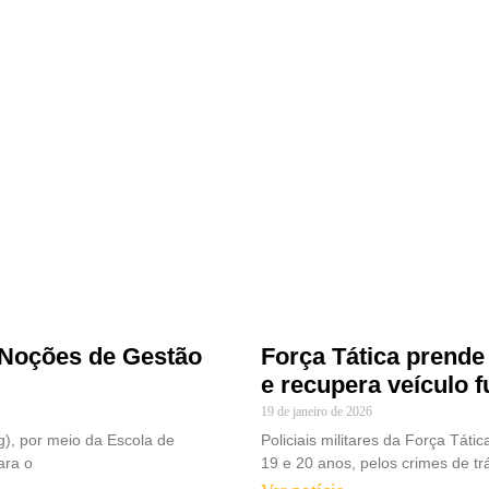
e Noções de Gestão
Força Tática prende
e recupera veículo f
19 de janeiro de 2026
g), por meio da Escola de
Policiais militares da Força Tá
ara o
19 e 20 anos, pelos crimes de tráf