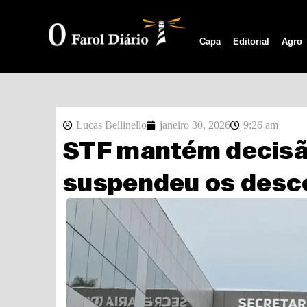
Capa
Editorial
Agro
Lucas Bellinello
janeiro 30, 2026
9:26 am
STF mantém decisã
suspendeu os desc