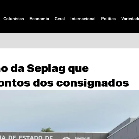
Colunistas
Economia
Geral
Internacional
Política
Variedad
o da Seplag que
ontos dos consignados