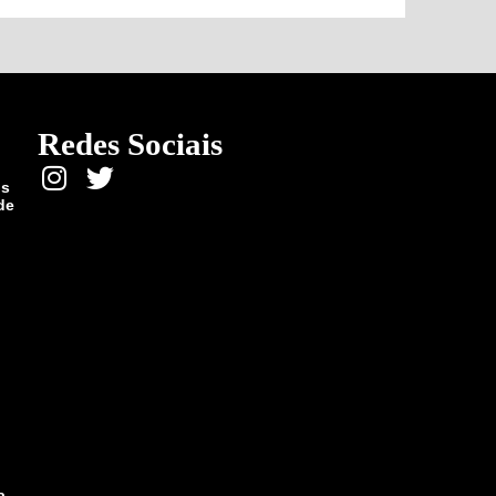
Redes Sociais
ós
de
a