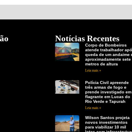
ão
Notícias Recentes
Corpo de Bombeiros
atende trabalhador ap
queda de um andaime 
aproximadamente sete
metros de altura
Leia mais »
Polícia Civil apreende
três armas de fogo e
prende investigado em
flagrante em Lucas do
Rio Verde e Tapurah
Leia mais »
Wilson Santos projeta
novos investimentos
para viabilizar 10 mil
lotes com infraestrutur