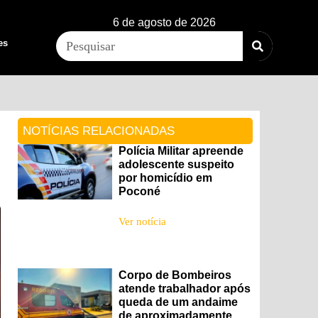
6 de agosto de 2026
es
NOTÍCIAS RELACIONADAS
Polícia Militar apreende
adolescente suspeito
por homicídio em
Poconé
Ver notícia
Corpo de Bombeiros
atende trabalhador após
queda de um andaime
de aproximadamente