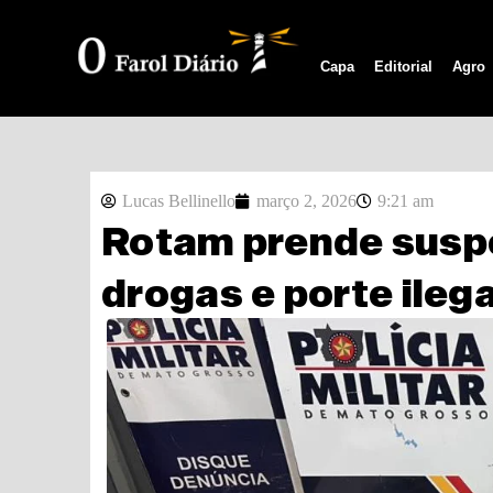
Capa
Editorial
Agro
Lucas Bellinello
março 2, 2026
9:21 am
Rotam prende suspei
drogas e porte ileg