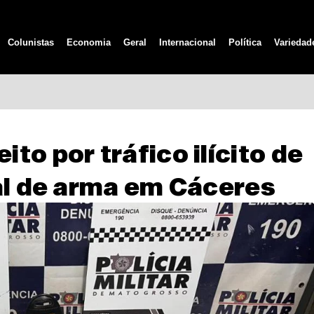
Colunistas
Economia
Geral
Internacional
Política
Variedad
to por tráfico ilícito de
al de arma em Cáceres