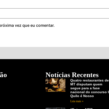
próxima vez que eu comentar.
ão
Notícias Recentes
Quatro restaurantes de
MT disputam quem
segue para a fase
nacional do concurso 
Quilo é Nosso
Leia mais »