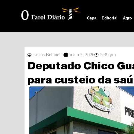
Capa
Editorial
Agro
Lucas Bellinello
maio 7, 2026
5:39 pm
Deputado Chico Guar
para custeio da sa