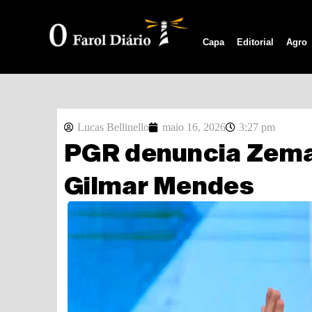
Capa
Editorial
Agro
Lucas Bellinello
maio 16, 2026
3:27 pm
PGR denuncia Zema 
Gilmar Mendes