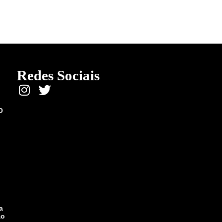
Redes Sociais
O
a
ão