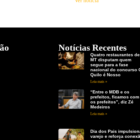
Ver notícia
ão
Notícias Recentes
Quatro restaurantes de
MT disputam quem
segue para a fase
nacional do concurso 
Quilo é Nosso
Leia mais »
“Entre o MDB e os
prefeitos, ficamos com
os prefeitos”, diz Zé
Medeiros
Leia mais »
Dia dos Pais impulsion
varejo e reforça conex