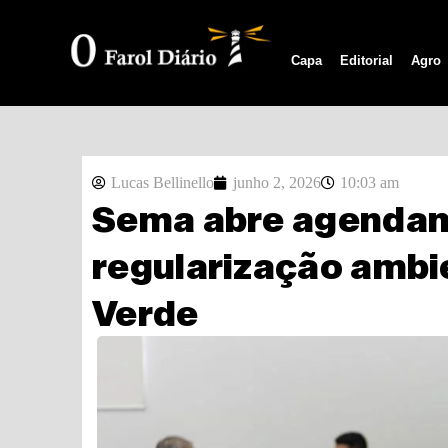
Capa
Editorial
Agro
Lucas Bellinello
junho 2, 2026
10:03 am
Sema abre agendam
regularização ambi
Verde