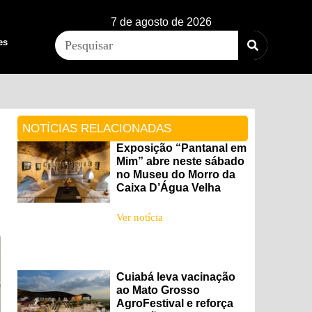
7 de agosto de 2026
es
NOTÍCIAS RELACIONADAS
Exposição “Pantanal em
Mim” abre neste sábado
no Museu do Morro da
Caixa D’Água Velha
Ver notícia
Cuiabá leva vacinação
ao Mato Grosso
AgroFestival e reforça