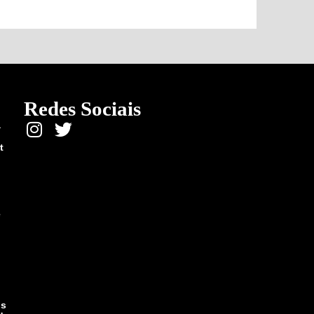
Redes Sociais
a
t
e
ós