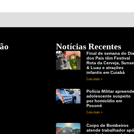
ão
Notícias Recentes
Final de semana do Di
dos Pais têm Festival
Rota da Cerveja, Sunse
& Luau e atrações
infantis em Cuiabá
Leia mais »
Polícia Militar apreend
adolescente suspeito
por homicídio em
Poconé
Leia mais »
Corpo de Bombeiros
atende trabalhador ap