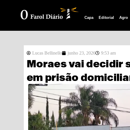
Capa
Editorial
Agro
Lucas Bellinello
junho 23, 2026
9:53 am
Moraes vai decidir 
em prisão domicilia