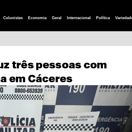
Colunistas
Economia
Geral
Internacional
Política
Variedad
duz três pessoas com
a em Cáceres