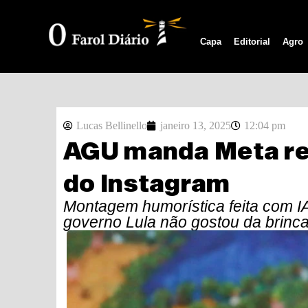
Capa
Editorial
Agro
Lucas Bellinello
janeiro 13, 2025
12:04 pm
AGU manda Meta r
do Instagram
Montagem humorística feita com IA
governo Lula não gostou da brinca