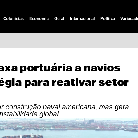
Colunistas
Economia
Geral
Internacional
Política
Variedad
xa portuária a navios
gia para reativar setor
lar construção naval americana, mas gera
instabilidade global