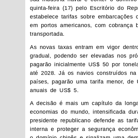
quinta-feira (17) pelo Escritório do R
estabelece tarifas sobre embarcações 
em portos americanos, com cobrança b
transportada.
As novas taxas entram em vigor dentr
gradual, podendo ser elevadas nos pr
pagarão inicialmente US$ 50 por tone
até 2028. Já os navios construídos n
países, pagarão uma tarifa menor, de 
anuais de US$ 5.
A decisão é mais um capítulo da longa
economias do mundo, intensificada du
presidente republicano defende as tari
interna e proteger a segurança econô
o domínio chinês e sinalizam uma dem