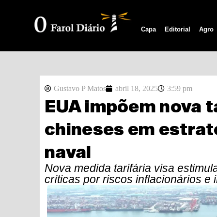
Capa
Editorial
Agro
Gustavo P Matos
abril 18, 2025
3:59 pm
EUA impõem nova ta
chineses em estraté
naval
Nova medida tarifária visa estimu
críticas por riscos inflacionários e 