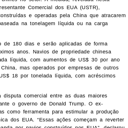
epresentante Comercial dos EUA (USTR),
construídas e operadas pela China que atracarem
aseada na tonelagem líquida ou na carga
o de 180 dias e serão aplicadas de forma
óximos anos. Navios de propriedade chinesa
lada líquida, com aumentos de US$ 30 por ano
a China, mas operados por empresas de outros
US$ 18 por tonelada líquida, com acréscimos
 disputa comercial entre as duas maiores
rante o governo de Donald Trump. O ex-
fas como ferramenta para estimular a produção
mica dos EUA. “Essas ações começam a reverter
anda por navios construídos nos EUA”, declarou