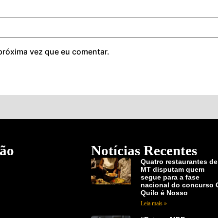
próxima vez que eu comentar.
ão
Notícias Recentes
Quatro restaurantes de
MT disputam quem
segue para a fase
nacional do concurso 
Quilo é Nosso
Leia mais »