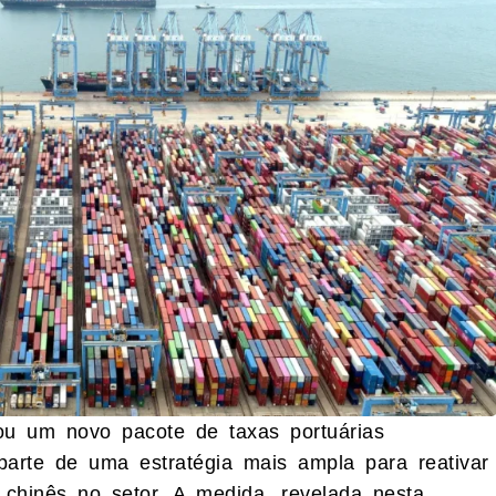
u um novo pacote de taxas portuárias
parte de uma estratégia mais ampla para reativar
 chinês no setor.
A medida, revelada nesta