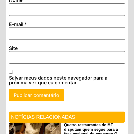
Nome
*
E-mail
*
Site
Salvar meus dados neste navegador para a
próxima vez que eu comentar.
NOTÍCIAS RELACIONADAS
Quatro restaurantes de MT
disputam quem segue para a
fase nacional do concurso O