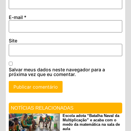
E-mail
*
Site
Salvar meus dados neste navegador para a
próxima vez que eu comentar.
NOTÍCIAS RELACIONADAS
Escola adota “Batalha Naval da
Multiplicação” e acaba com o
medo da matemática na sala de
aula