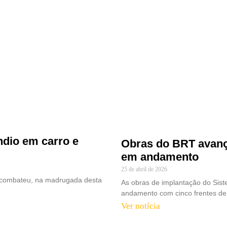
dio em carro e
Obras do BRT avanç
em andamento
25 de abril de 2026
 combateu, na madrugada desta
As obras de implantação do Si
andamento com cinco frentes de 
Ver notícia