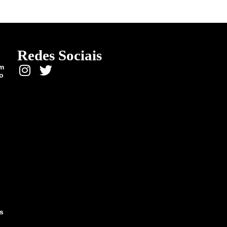
Redes Sociais
em
o
as