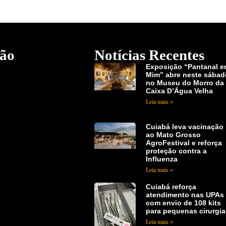
ão
Notícias Recentes
Exposição “Pantanal 
Mim” abre neste sábad
no Museu do Morro da
Caixa D’Água Velha
Leia mais »
Cuiabá leva vacinação
ao Mato Grosso
AgroFestival e reforça
proteção contra a
Influenza
Leia mais »
Cuiabá reforça
atendimento nas UPAs
com envio de 108 kits
para pequenas cirurgi
Leia mais »