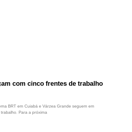
am com cinco frentes de trabalho
stema BRT em Cuiabá e Várzea Grande seguem em
trabalho. Para a próxima