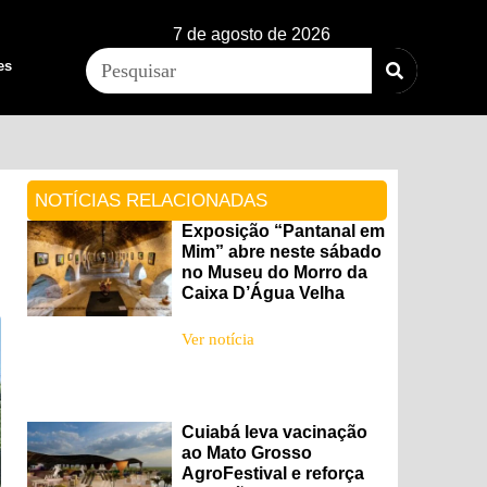
7 de agosto de 2026
es
NOTÍCIAS RELACIONADAS
Exposição “Pantanal em
Mim” abre neste sábado
no Museu do Morro da
Caixa D’Água Velha
Ver notícia
Cuiabá leva vacinação
ao Mato Grosso
AgroFestival e reforça