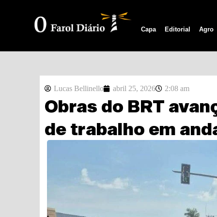
Capa
Editorial
Agro
Lucas Bellinello
abril 25, 2026
2:08 am
Obras do BRT avan
de trabalho em an